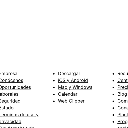
Empresa
Descargar
Recu
Conócenos
iOS y Android
Cent
Oportunidades
Mac y Windows
Prec
laborales
Calendar
Blog
Seguridad
Web Clipper
Com
Estado
Cone
Términos de uso y
Plant
privacidad
Prog