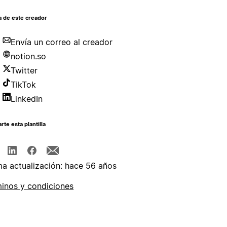
a de este creador
Envía un correo al creador
notion.so
Twitter
TikTok
LinkedIn
te esta plantilla
ma actualización: hace 56 años
inos y condiciones