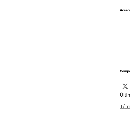
Acerc
Compar
Últi
Térm