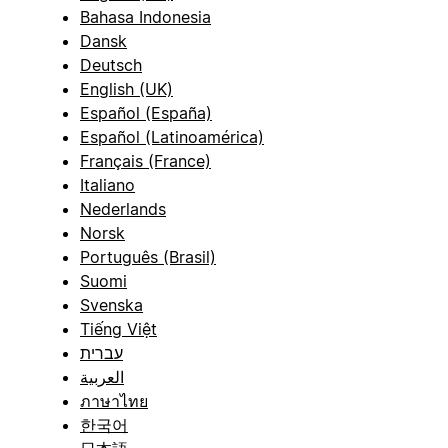
Bahasa Indonesia
Dansk
Deutsch
English (UK)
Español (España)
Español (Latinoamérica)
Français (France)
Italiano
Nederlands
Norsk
Português (Brasil)
Suomi
Svenska
Tiếng Việt
עברית
العربية
ภาษาไทย
한국어