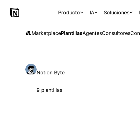
Producto
IA
Soluciones
Marketplace
Plantillas
Agentes
Consultores
Con
Notion Byte
9 plantillas