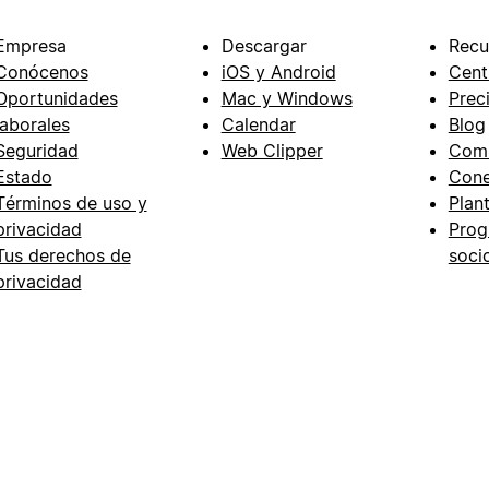
Empresa
Descargar
Recu
Conócenos
iOS y Android
Cent
Oportunidades
Mac y Windows
Prec
laborales
Calendar
Blog
Seguridad
Web Clipper
Com
Estado
Cone
Términos de uso y
Plant
privacidad
Prog
Tus derechos de
soci
privacidad