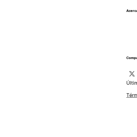
Acerc
Compar
Últi
Térm