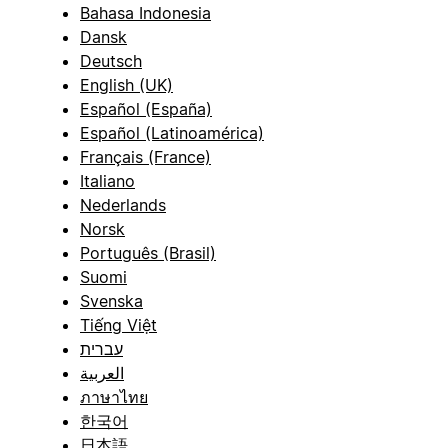
Bahasa Indonesia
Dansk
Deutsch
English (UK)
Español (España)
Español (Latinoamérica)
Français (France)
Italiano
Nederlands
Norsk
Português (Brasil)
Suomi
Svenska
Tiếng Việt
עברית
العربية
ภาษาไทย
한국어
日本語