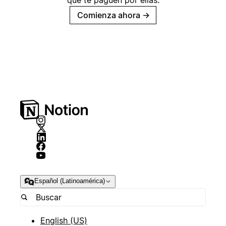
que te paguen por ellas.
Comienza ahora
→
Español (Latinoamérica)
English (US)