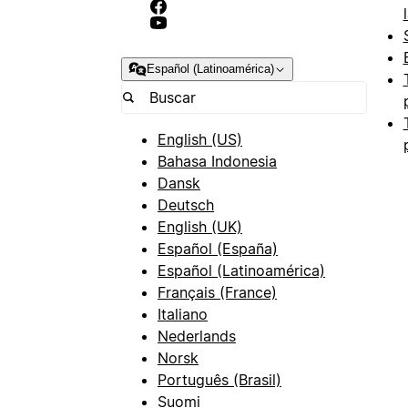
Español (Latinoamérica)
English (US)
Bahasa Indonesia
Dansk
Deutsch
English (UK)
Español (España)
Español (Latinoamérica)
Français (France)
Italiano
Nederlands
Norsk
Português (Brasil)
Suomi