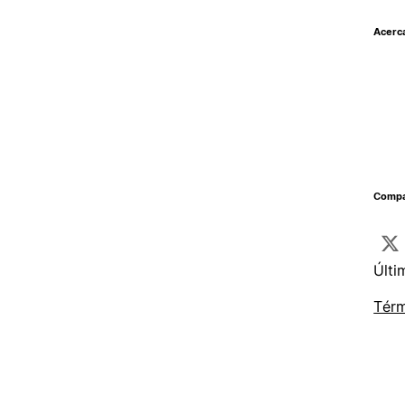
Acerc
Compar
Últi
Térm