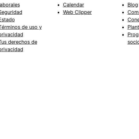
laborales
Calendar
Blog
Seguridad
Web Clipper
Com
Estado
Cone
Términos de uso y
Plant
privacidad
Prog
Tus derechos de
soci
privacidad