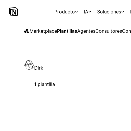
Producto
IA
Soluciones
Marketplace
Plantillas
Agentes
Consultores
Con
Dirk
1 plantilla