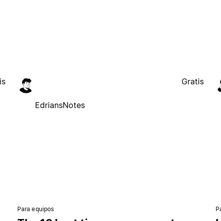
is
Gratis
EdriansNotes
Para equipos
P