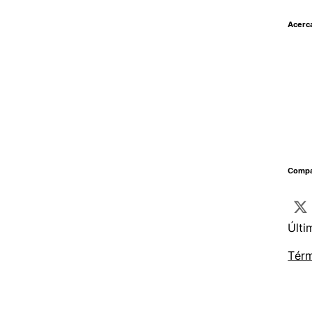
Acerc
Compar
Últi
Térm