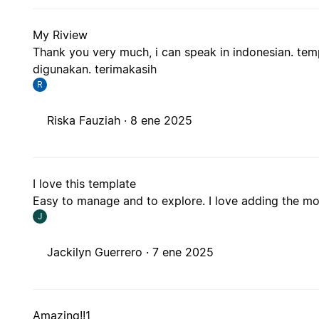
My Riview
Thank you very much, i can speak in indonesian. tem
digunakan. terimakasih
R
Riska Fauziah ·
8 ene 2025
I love this template
Easy to manage and to explore. I love adding the mov
J
Jackilyn Guerrero ·
7 ene 2025
Amazing!!1