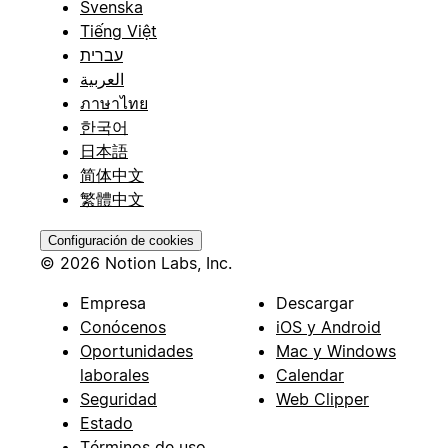
Svenska
Tiếng Việt
עברית
العربية
ภาษาไทย
한국어
日本語
简体中文
繁體中文
Configuración de cookies
© 2026 Notion Labs, Inc.
Empresa
Descargar
Conócenos
iOS y Android
Oportunidades
Mac y Windows
laborales
Calendar
Seguridad
Web Clipper
Estado
Términos de uso