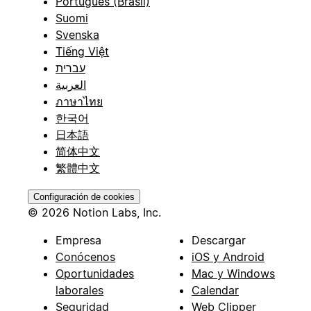
Português (Brasil)
Suomi
Svenska
Tiếng Việt
עברית
العربية
ภาษาไทย
한국어
日本語
简体中文
繁體中文
Configuración de cookies
© 2026 Notion Labs, Inc.
Empresa
Descargar
Conócenos
iOS y Android
Oportunidades
Mac y Windows
laborales
Calendar
Seguridad
Web Clipper