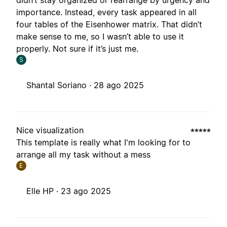
didn’t stay organized or rearrange by urgency and
importance. Instead, every task appeared in all
four tables of the Eisenhower matrix. That didn’t
make sense to me, so I wasn’t able to use it
properly. Not sure if it’s just me.
S
Shantal Soriano ·
28 ago 2025
Nice visualization
This template is really what I'm looking for to
arrange all my task without a mess
E
Elle HP ·
23 ago 2025