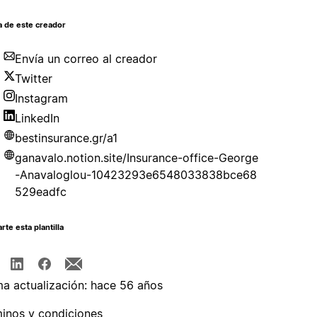
a de este creador
Envía un correo al creador
Twitter
Instagram
LinkedIn
bestinsurance.gr/a1
ganavalo.notion.site/Insurance-office-George
-Anavaloglou-10423293e6548033838bce68
529eadfc
te esta plantilla
ma actualización: hace 56 años
inos y condiciones