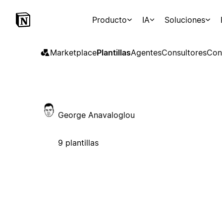
Producto
IA
Soluciones
Marketplace
Plantillas
Agentes
Consultores
Con
George Anavaloglou
9 plantillas