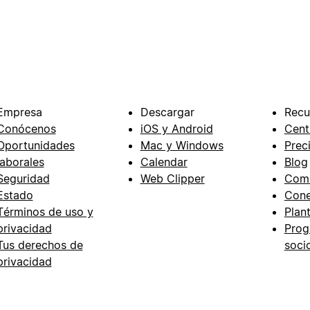
Empresa
Descargar
Recu
Conócenos
iOS y Android
Cent
Oportunidades
Mac y Windows
Prec
laborales
Calendar
Blog
Seguridad
Web Clipper
Com
Estado
Cone
Términos de uso y
Plant
privacidad
Prog
Tus derechos de
soci
privacidad