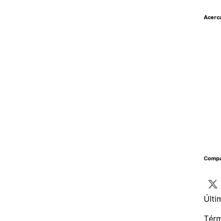
Acerc
Compar
Últi
Térm