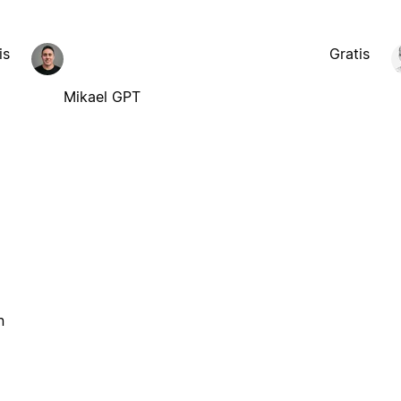
is
Gratis
Mikael GPT
n