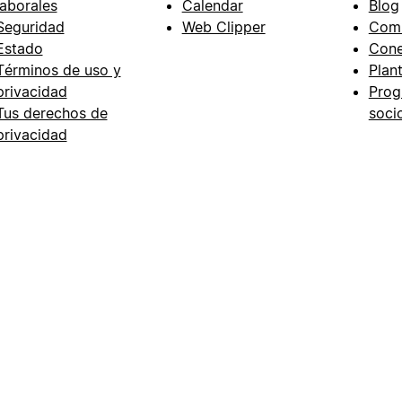
laborales
Calendar
Blog
Seguridad
Web Clipper
Com
Estado
Cone
Términos de uso y
Plant
privacidad
Prog
Tus derechos de
soci
privacidad