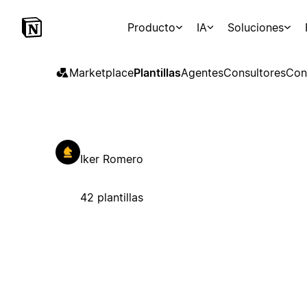
Producto
IA
Soluciones
Marketplace
Plantillas
Agentes
Consultores
Con
Iker Romero
42 plantillas