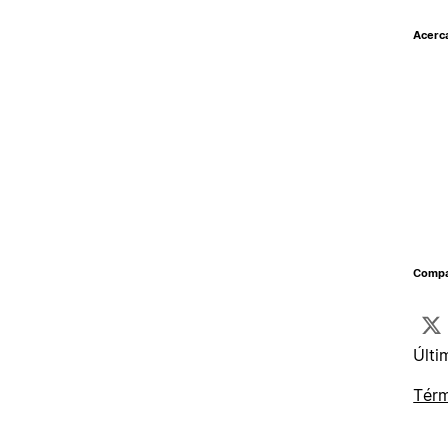
Acerc
Compar
Últi
Térm