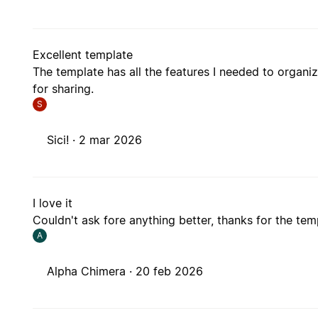
Excellent template
The template has all the features I needed to organiz
for sharing.
S
Sici! ·
2 mar 2026
I love it
Couldn't ask fore anything better, thanks for the te
A
Alpha Chimera ·
20 feb 2026