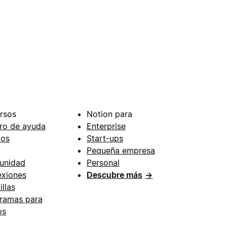
rsos
Notion para
ro de ayuda
Enterprise
ios
Start-ups
Pequeña empresa
unidad
Personal
xiones
Descubre más
→
illas
ramas para
os