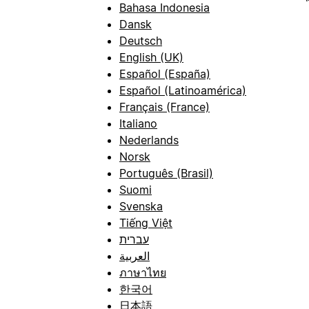
Bahasa Indonesia
Dansk
Deutsch
English (UK)
Español (España)
Español (Latinoamérica)
Français (France)
Italiano
Nederlands
Norsk
Português (Brasil)
Suomi
Svenska
Tiếng Việt
עברית
العربية
ภาษาไทย
한국어
日本語