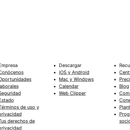
Empresa
Descargar
Recu
Conócenos
iOS y Android
Cent
Oportunidades
Mac y Windows
Prec
laborales
Calendar
Blog
Seguridad
Web Clipper
Com
Estado
Cone
Términos de uso y
Plant
privacidad
Prog
Tus derechos de
soci
privacidad