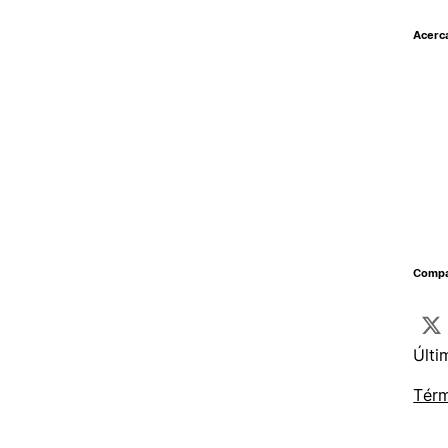
Acerc
Compar
Últi
Térm