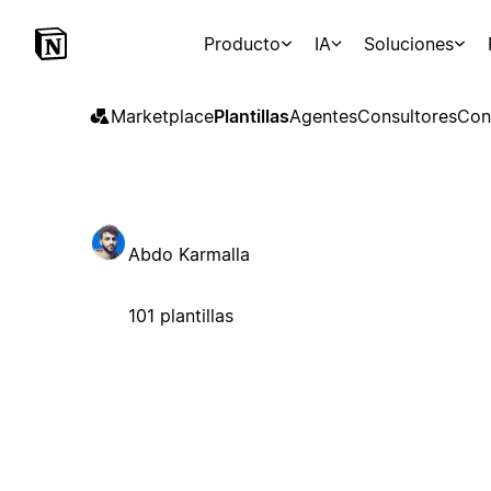
Producto
IA
Soluciones
Marketplace
Plantillas
Agentes
Consultores
Con
Abdo Karmalla
101 plantillas