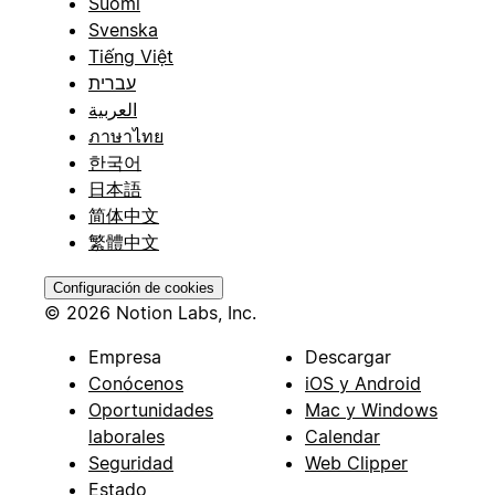
Suomi
Svenska
Tiếng Việt
עברית
العربية
ภาษาไทย
한국어
日本語
简体中文
繁體中文
Configuración de cookies
© 2026 Notion Labs, Inc.
Empresa
Descargar
Conócenos
iOS y Android
Oportunidades
Mac y Windows
laborales
Calendar
Seguridad
Web Clipper
Estado