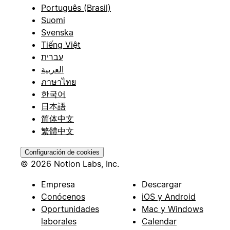
Português (Brasil)
Suomi
Svenska
Tiếng Việt
עברית
العربية
ภาษาไทย
한국어
日本語
简体中文
繁體中文
Configuración de cookies
© 2026 Notion Labs, Inc.
Empresa
Descargar
Conócenos
iOS y Android
Oportunidades
Mac y Windows
laborales
Calendar