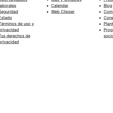
laborales
Calendar
Blog
Seguridad
Web Clipper
Com
Estado
Cone
Términos de uso y
Plant
privacidad
Prog
Tus derechos de
soci
privacidad