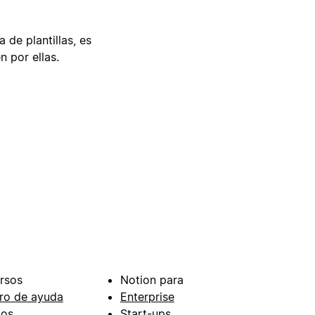
 de plantillas, es
n por ellas.
rsos
Notion para
ro de ayuda
Enterprise
ios
Start-ups