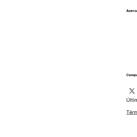
Acerc
Compar
Últi
Térm