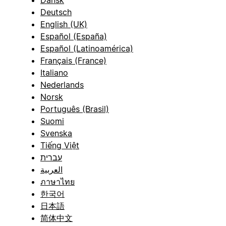
Dansk
Deutsch
English (UK)
Español (España)
Español (Latinoamérica)
Français (France)
Italiano
Nederlands
Norsk
Português (Brasil)
Suomi
Svenska
Tiếng Việt
עברית
العربية
ภาษาไทย
한국어
日本語
简体中文