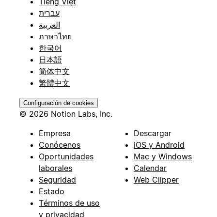
Tiếng Việt
עברית
العربية
ภาษาไทย
한국어
日本語
简体中文
繁體中文
Configuración de cookies
© 2026 Notion Labs, Inc.
Empresa
Descargar
Conócenos
iOS y Android
Oportunidades
Mac y Windows
laborales
Calendar
Seguridad
Web Clipper
Estado
Términos de uso
y privacidad