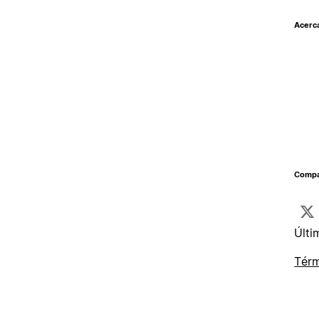
Acerc
Compar
Últi
Térm