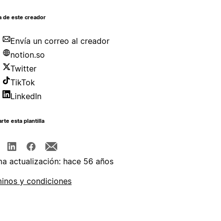
a de este creador
Envía un correo al creador
notion.so
Twitter
TikTok
LinkedIn
te esta plantilla
ma actualización: hace 56 años
inos y condiciones