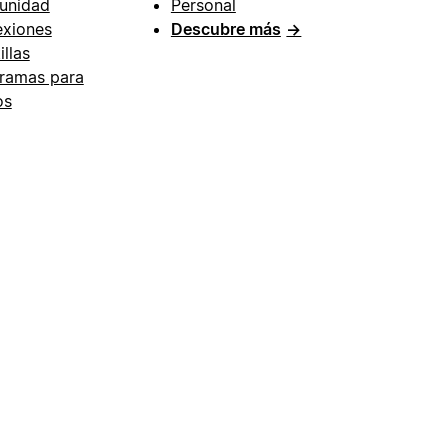
unidad
Personal
xiones
Descubre más
→
illas
ramas para
os