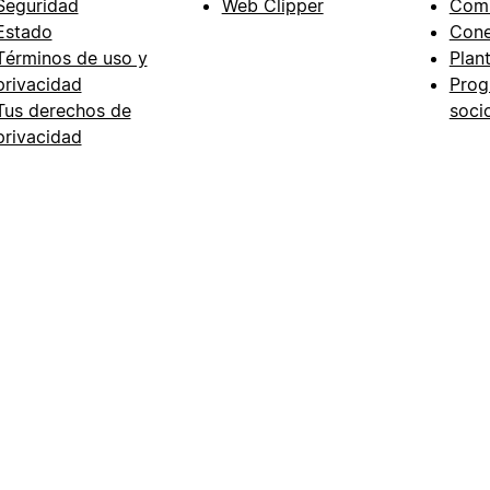
Seguridad
Web Clipper
Com
Estado
Cone
Términos de uso y
Plant
privacidad
Prog
Tus derechos de
soci
privacidad