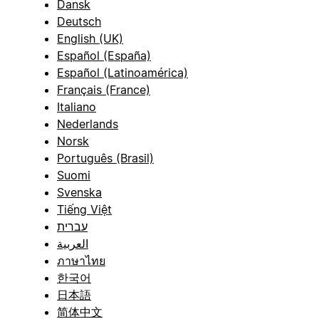
Dansk
Deutsch
English (UK)
Español (España)
Español (Latinoamérica)
Français (France)
Italiano
Nederlands
Norsk
Português (Brasil)
Suomi
Svenska
Tiếng Việt
עברית
العربية
ภาษาไทย
한국어
日本語
简体中文