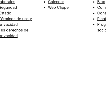
laborales
Calendar
Blog
Seguridad
Web Clipper
Com
Estado
Cone
Términos de uso y
Plant
privacidad
Prog
Tus derechos de
soci
privacidad