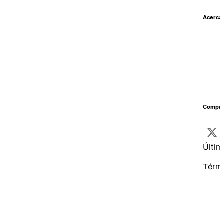
Acerc
Compar
Últi
Térm