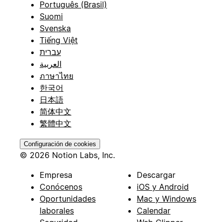
Português (Brasil)
Suomi
Svenska
Tiếng Việt
עברית
العربية
ภาษาไทย
한국어
日本語
简体中文
繁體中文
Configuración de cookies
© 2026 Notion Labs, Inc.
Empresa
Descargar
Conócenos
iOS y Android
Oportunidades
Mac y Windows
laborales
Calendar