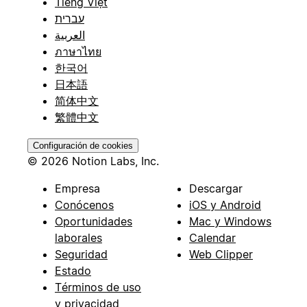
Tiếng Việt
עברית
العربية
ภาษาไทย
한국어
日本語
简体中文
繁體中文
Configuración de cookies
© 2026 Notion Labs, Inc.
Empresa
Descargar
Conócenos
iOS y Android
Oportunidades
Mac y Windows
laborales
Calendar
Seguridad
Web Clipper
Estado
Términos de uso
y privacidad