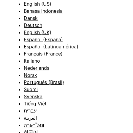
English (US)
Bahasa Indonesia
Dansk
Deutsch
English (UK)
Español (España)
Español (Latinoamérica)
Français (France)
Italiano
Nederlands
Norsk
Português (Brasil)
Suomi
Svenska
Tiếng Việt
עברית
العربية
ภาษาไทย
한국어