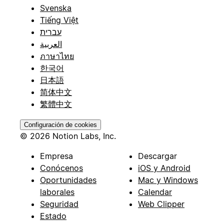
Svenska
Tiếng Việt
עברית
العربية
ภาษาไทย
한국어
日本語
简体中文
繁體中文
Configuración de cookies
© 2026 Notion Labs, Inc.
Empresa
Descargar
Conócenos
iOS y Android
Oportunidades
Mac y Windows
laborales
Calendar
Seguridad
Web Clipper
Estado