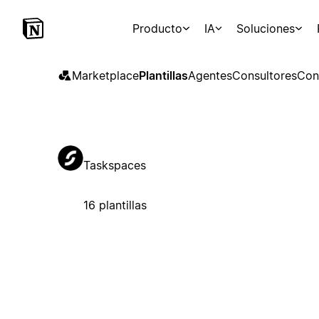
Producto
IA
Soluciones
Marketplace
Plantillas
Agentes
Consultores
Con
Taskspaces
16 plantillas