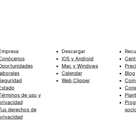
Empresa
Descargar
Recu
Conócenos
iOS y Android
Cent
Oportunidades
Mac y Windows
Prec
laborales
Calendar
Blog
Seguridad
Web Clipper
Com
Estado
Cone
Términos de uso y
Plant
privacidad
Prog
Tus derechos de
soci
privacidad