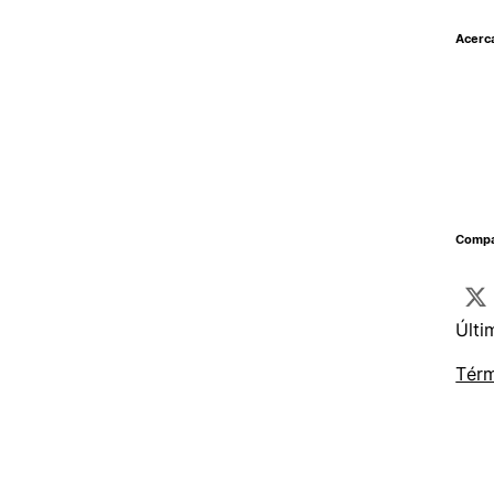
Acerc
Compar
Últi
Térm