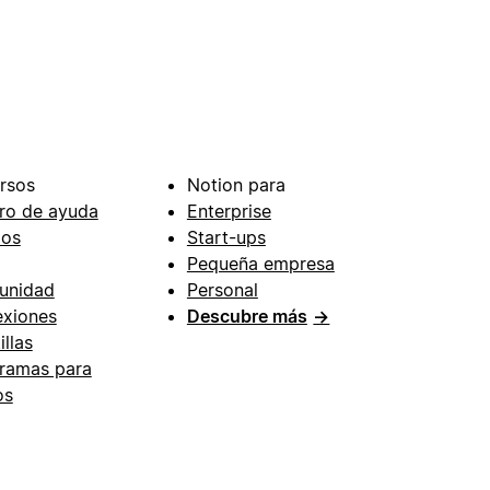
rsos
Notion para
ro de ayuda
Enterprise
ios
Start-ups
Pequeña empresa
unidad
Personal
xiones
Descubre más
→
illas
ramas para
os