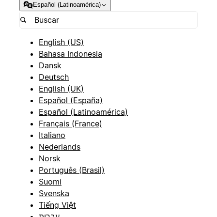
Español (Latinoamérica)
English (US)
Bahasa Indonesia
Dansk
Deutsch
English (UK)
Español (España)
Español (Latinoamérica)
Français (France)
Italiano
Nederlands
Norsk
Português (Brasil)
Suomi
Svenska
Tiếng Việt
עברית