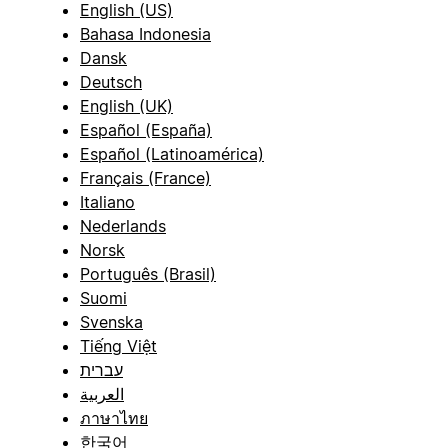
English (US)
Bahasa Indonesia
Dansk
Deutsch
English (UK)
Español (España)
Español (Latinoamérica)
Français (France)
Italiano
Nederlands
Norsk
Português (Brasil)
Suomi
Svenska
Tiếng Việt
עברית
العربية
ภาษาไทย
한국어