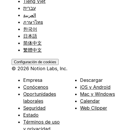
Tiếng Việt
עברית
العربية
ภาษาไทย
한국어
日本語
简体中文
繁體中文
Configuración de cookies
© 2026 Notion Labs, Inc.
Empresa
Descargar
Conócenos
iOS y Android
Oportunidades
Mac y Windows
laborales
Calendar
Seguridad
Web Clipper
Estado
Términos de uso
y privacidad