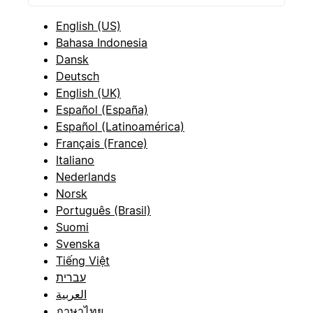
English (US)
Bahasa Indonesia
Dansk
Deutsch
English (UK)
Español (España)
Español (Latinoamérica)
Français (France)
Italiano
Nederlands
Norsk
Português (Brasil)
Suomi
Svenska
Tiếng Việt
עברית
العربية
ภาษาไทย