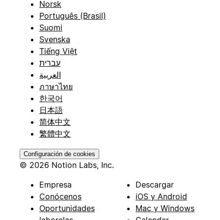
Norsk
Português (Brasil)
Suomi
Svenska
Tiếng Việt
עברית
العربية
ภาษาไทย
한국어
日本語
简体中文
繁體中文
Configuración de cookies
© 2026 Notion Labs, Inc.
Empresa
Descargar
Conócenos
iOS y Android
Oportunidades
Mac y Windows
laborales
Calendar