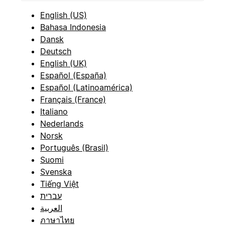
English (US)
Bahasa Indonesia
Dansk
Deutsch
English (UK)
Español (España)
Español (Latinoamérica)
Français (France)
Italiano
Nederlands
Norsk
Português (Brasil)
Suomi
Svenska
Tiếng Việt
עברית
العربية
ภาษาไทย