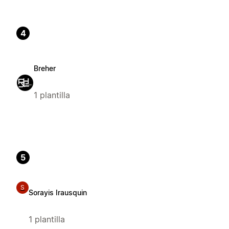
4
Breher
1 plantilla
5
S
Sorayis Irausquin
1 plantilla