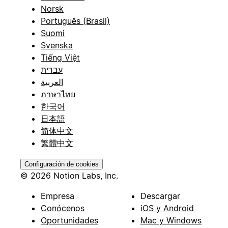
Norsk
Português (Brasil)
Suomi
Svenska
Tiếng Việt
עברית
العربية
ภาษาไทย
한국어
日本語
简体中文
繁體中文
Configuración de cookies
© 2026 Notion Labs, Inc.
Empresa
Descargar
Conócenos
iOS y Android
Oportunidades
Mac y Windows