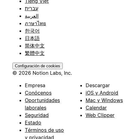
Tiếng Việt
עברית
العربية
ภาษาไทย
한국어
日本語
简体中文
繁體中文
Configuración de cookies
© 2026 Notion Labs, Inc.
Empresa
Descargar
Conócenos
iOS y Android
Oportunidades
Mac y Windows
laborales
Calendar
Seguridad
Web Clipper
Estado
Términos de uso
y privacidad