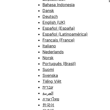
Bahasa Indonesia
Dansk
Deutsch
English (UK)
Español (España)
Español (Latinoamérica)
Français (France)
Italiano
Nederlands
Norsk
Português (Brasil)
Suomi
Svenska
Tiếng Việt
עברית
العربية
ภาษาไทย
한국어