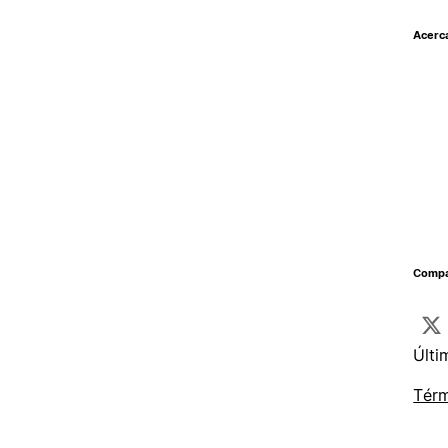
Acerc
Compar
Últi
Térm