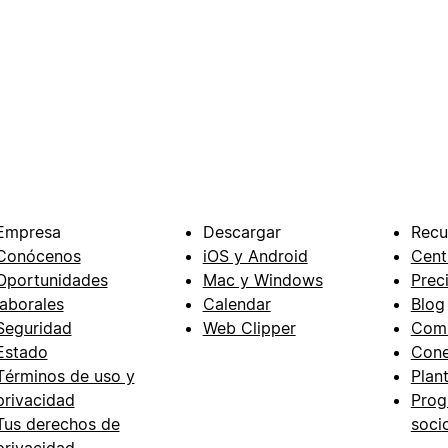
Empresa
Descargar
Recu
Conócenos
iOS y Android
Cent
Oportunidades
Mac y Windows
Prec
laborales
Calendar
Blog
Seguridad
Web Clipper
Com
Estado
Cone
Términos de uso y
Plant
privacidad
Prog
Tus derechos de
soci