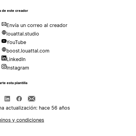
a de este creador
Envía un correo al creador
louattal.studio
YouTube
boost.louattal.com
LinkedIn
Instagram
te esta plantilla
ma actualización: hace 56 años
inos y condiciones