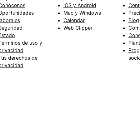
Conócenos
iOS y Android
Cent
Oportunidades
Mac y Windows
Prec
laborales
Calendar
Blog
Seguridad
Web Clipper
Com
Estado
Cone
Términos de uso y
Plant
privacidad
Prog
Tus derechos de
soci
privacidad