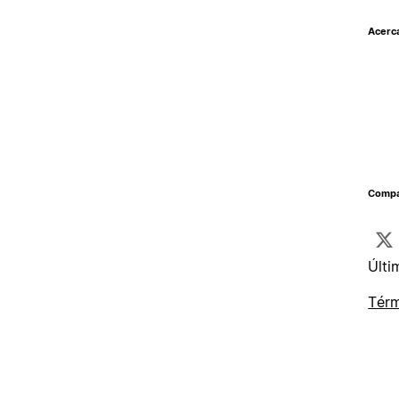
Acerc
Compar
Últi
Térm