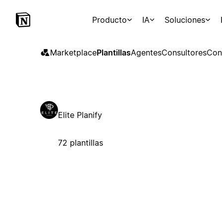
Producto
IA
Soluciones
Marketplace
Plantillas
Agentes
Consultores
Con
Elite Planify
72 plantillas