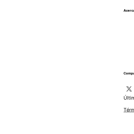
Acerc
Compar
Últi
Térm