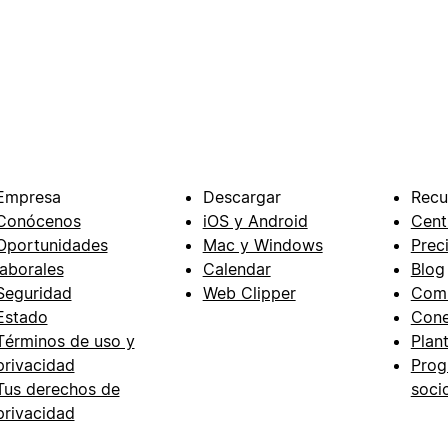
Empresa
Descargar
Recu
Conócenos
iOS y Android
Cent
Oportunidades
Mac y Windows
Prec
laborales
Calendar
Blog
Seguridad
Web Clipper
Com
Estado
Cone
Términos de uso y
Plant
privacidad
Prog
Tus derechos de
soci
privacidad