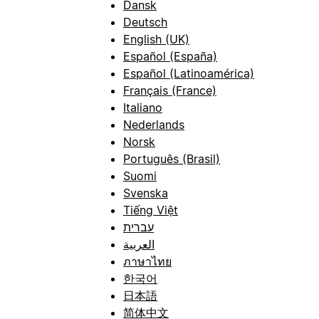
Dansk
Deutsch
English (UK)
Español (España)
Español (Latinoamérica)
Français (France)
Italiano
Nederlands
Norsk
Português (Brasil)
Suomi
Svenska
Tiếng Việt
עברית
العربية
ภาษาไทย
한국어
日本語
简体中文