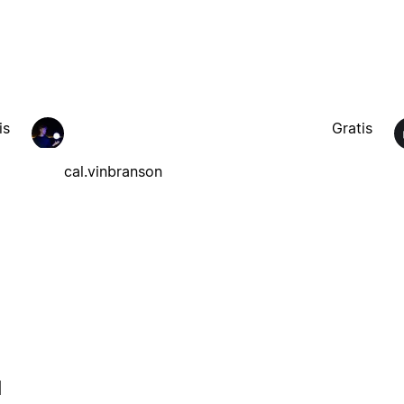
is
Gratis
cal.vinbranson
l