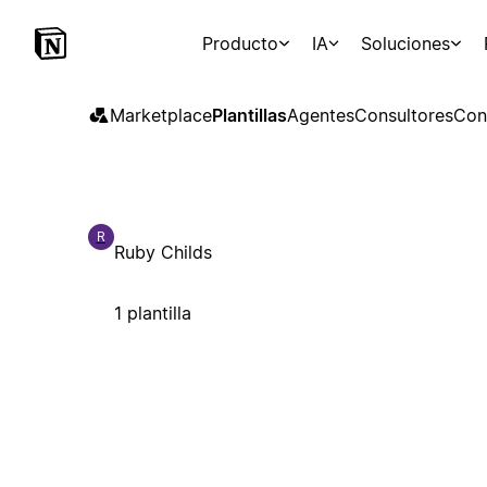
Producto
IA
Soluciones
Marketplace
Plantillas
Agentes
Consultores
Con
R
Ruby Childs
1 plantilla