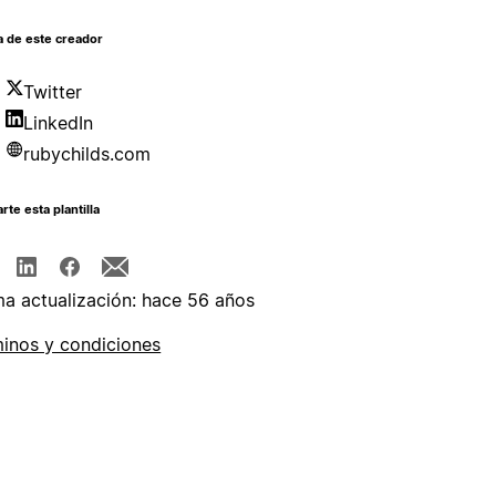
a de este creador
Twitter
LinkedIn
rubychilds.com
te esta plantilla
ma actualización: hace 56 años
inos y condiciones