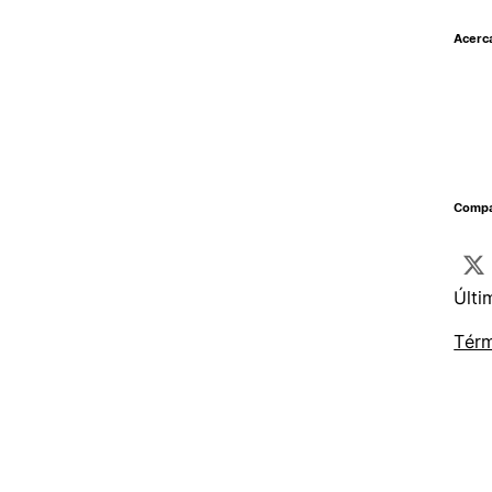
Acerc
Compar
Últi
Térm