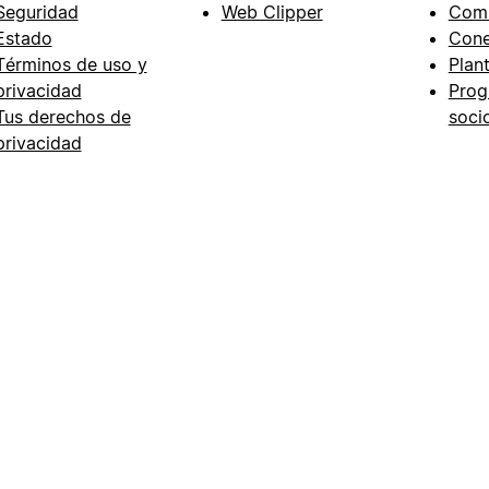
Seguridad
Web Clipper
Com
Estado
Cone
Términos de uso y
Plant
privacidad
Prog
Tus derechos de
soci
privacidad