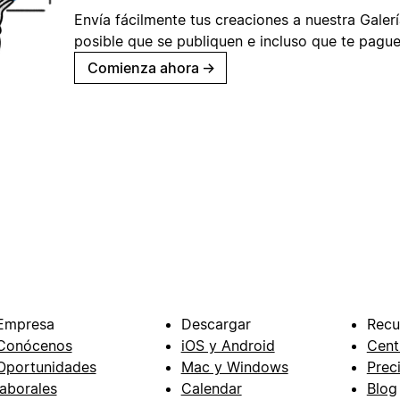
Envía fácilmente tus creaciones a nuestra Galería
posible que se publiquen e incluso que te pague
Comienza ahora
→
Empresa
Descargar
Recu
Conócenos
iOS y Android
Cent
Oportunidades
Mac y Windows
Prec
laborales
Calendar
Blog