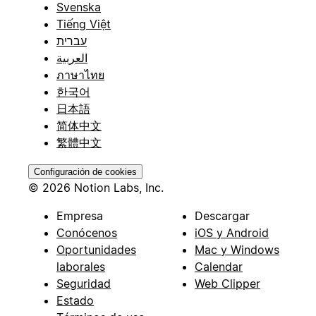
Svenska
Tiếng Việt
עברית
العربية
ภาษาไทย
한국어
日本語
简体中文
繁體中文
Configuración de cookies
© 2026 Notion Labs, Inc.
Empresa
Descargar
Conócenos
iOS y Android
Oportunidades
Mac y Windows
laborales
Calendar
Seguridad
Web Clipper
Estado