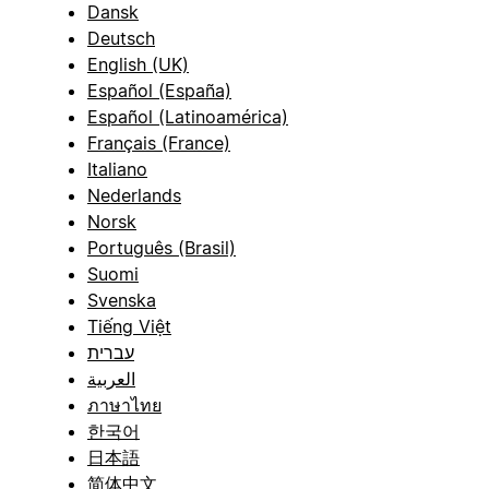
Dansk
Deutsch
English (UK)
Español (España)
Español (Latinoamérica)
Français (France)
Italiano
Nederlands
Norsk
Português (Brasil)
Suomi
Svenska
Tiếng Việt
עברית
العربية
ภาษาไทย
한국어
日本語
简体中文