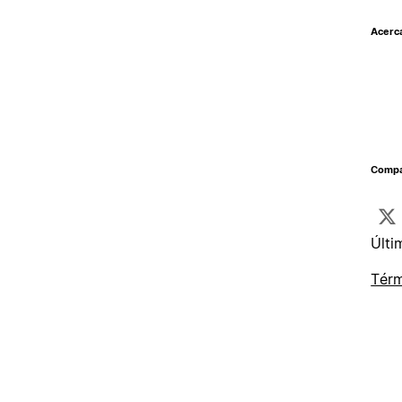
Acerc
Compar
Últi
Térm