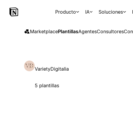
Producto
IA
Soluciones
Marketplace
Plantillas
Agentes
Consultores
Con
VarietyDigitalia
5 plantillas