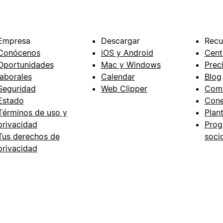
Empresa
Descargar
Recu
Conócenos
iOS y Android
Cent
Oportunidades
Mac y Windows
Prec
laborales
Calendar
Blog
Seguridad
Web Clipper
Com
Estado
Cone
Términos de uso y
Plant
privacidad
Prog
Tus derechos de
soci
privacidad