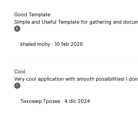
Good Template
Simple and Useful Template for gathering and docu
K
khaled mohy ·
10 feb 2026
Cool
Very cool application with smooth possibilities! I d
Т
Тихомир Грозев ·
4 dic 2024