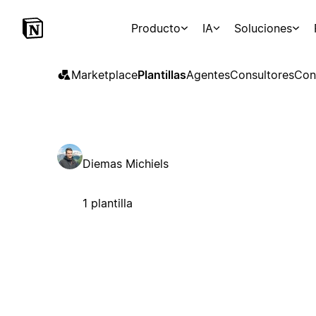
Producto
IA
Soluciones
Marketplace
Plantillas
Agentes
Consultores
Con
Diemas Michiels
1 plantilla