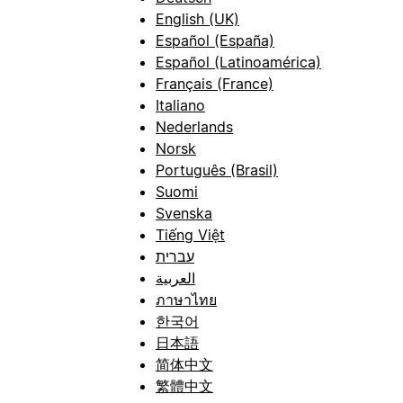
English (UK)
Español (España)
Español (Latinoamérica)
Français (France)
Italiano
Nederlands
Norsk
Português (Brasil)
Suomi
Svenska
Tiếng Việt
עברית
العربية
ภาษาไทย
한국어
日本語
简体中文
繁體中文