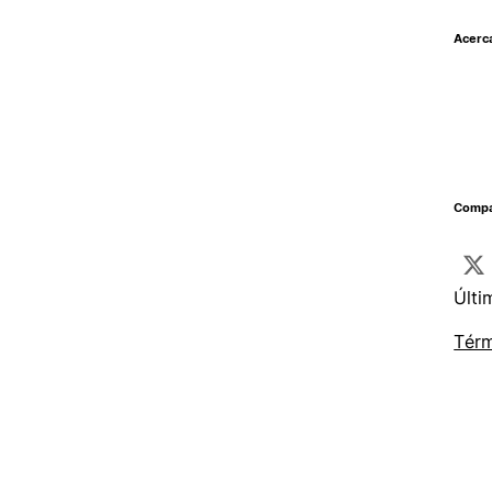
Acerc
Compar
Últi
Térm