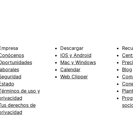
Empresa
Descargar
Recu
Conócenos
iOS y Android
Cent
Oportunidades
Mac y Windows
Prec
laborales
Calendar
Blog
Seguridad
Web Clipper
Com
Estado
Cone
Términos de uso y
Plant
privacidad
Prog
Tus derechos de
soci
privacidad