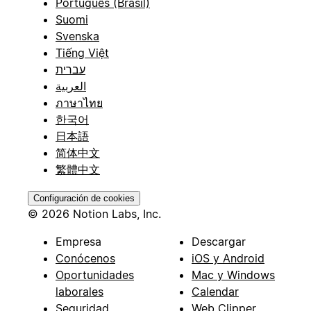
Português (Brasil)
Suomi
Svenska
Tiếng Việt
עברית
العربية
ภาษาไทย
한국어
日本語
简体中文
繁體中文
Configuración de cookies
© 2026 Notion Labs, Inc.
Empresa
Descargar
Conócenos
iOS y Android
Oportunidades
Mac y Windows
laborales
Calendar
Seguridad
Web Clipper