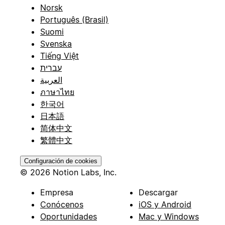
Norsk
Português (Brasil)
Suomi
Svenska
Tiếng Việt
עברית
العربية
ภาษาไทย
한국어
日本語
简体中文
繁體中文
Configuración de cookies
© 2026 Notion Labs, Inc.
Empresa
Descargar
Conócenos
iOS y Android
Oportunidades
Mac y Windows