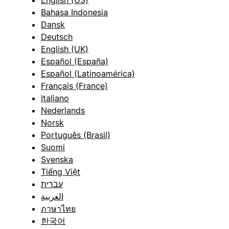
English (US)
Bahasa Indonesia
Dansk
Deutsch
English (UK)
Español (España)
Español (Latinoamérica)
Français (France)
Italiano
Nederlands
Norsk
Português (Brasil)
Suomi
Svenska
Tiếng Việt
עברית
العربية
ภาษาไทย
한국어