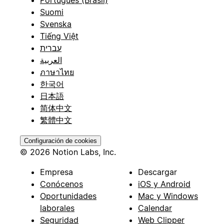
Português (Brasil)
Suomi
Svenska
Tiếng Việt
עברית
العربية
ภาษาไทย
한국어
日本語
简体中文
繁體中文
Configuración de cookies
© 2026 Notion Labs, Inc.
Empresa
Descargar
Conócenos
iOS y Android
Oportunidades
Mac y Windows
laborales
Calendar
Seguridad
Web Clipper