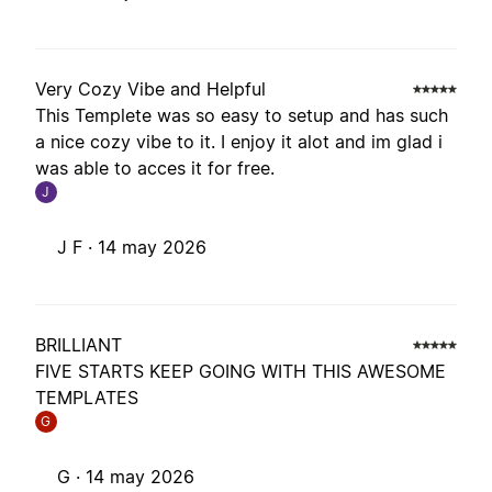
Very Cozy Vibe and Helpful
This Templete was so easy to setup and has such
a nice cozy vibe to it. I enjoy it alot and im glad i
was able to acces it for free.
J
J F ·
14 may 2026
BRILLIANT
FIVE STARTS KEEP GOING WITH THIS AWESOME
TEMPLATES
G
G ·
14 may 2026