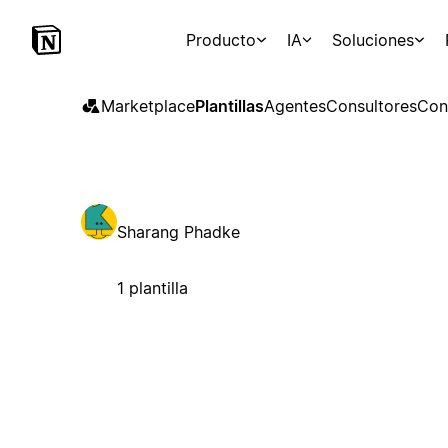
Producto
IA
Soluciones
Marketplace
Plantillas
Agentes
Consultores
Con
Sharang Phadke
1 plantilla