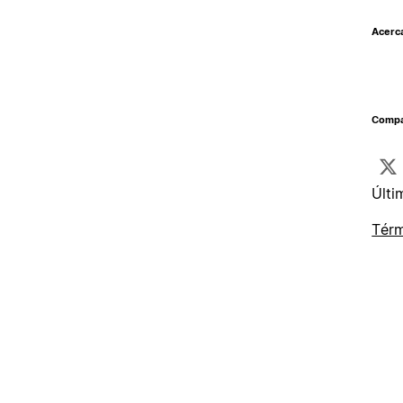
Acerc
Compar
Últi
Térm