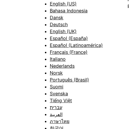
English (US)
Bahasa Indonesia
Dansk
Deutsch
English (UK)
Español (España)
Español (Latinoamérica)
Français (France)
Italiano
Nederlands
Norsk
Português (Brasil)
Suomi
Svenska
Tiếng Việt
עברית
العربية
ภาษาไทย
한국어