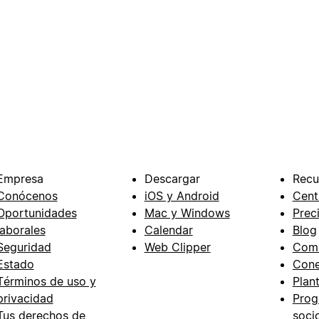
Empresa
Descargar
Recu
Conócenos
iOS y Android
Cent
Oportunidades
Mac y Windows
Prec
laborales
Calendar
Blog
Seguridad
Web Clipper
Com
Estado
Cone
Términos de uso y
Plant
privacidad
Prog
Tus derechos de
soci