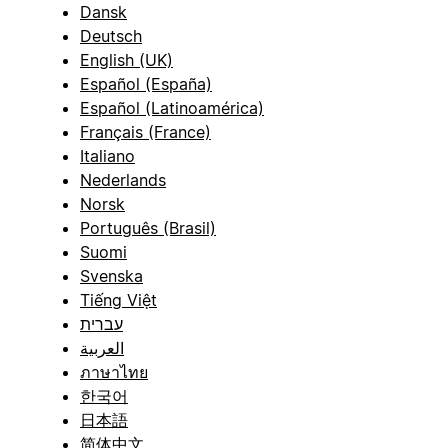
Dansk
Deutsch
English (UK)
Español (España)
Español (Latinoamérica)
Français (France)
Italiano
Nederlands
Norsk
Português (Brasil)
Suomi
Svenska
Tiếng Việt
עברית
العربية
ภาษาไทย
한국어
日本語
简体中文