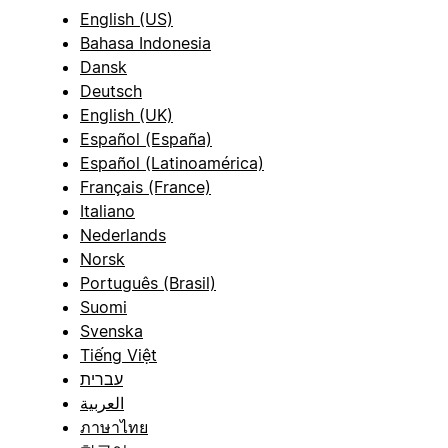
English (US)
Bahasa Indonesia
Dansk
Deutsch
English (UK)
Español (España)
Español (Latinoamérica)
Français (France)
Italiano
Nederlands
Norsk
Português (Brasil)
Suomi
Svenska
Tiếng Việt
עברית
العربية
ภาษาไทย