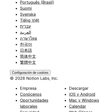
Português (Brasil)
Suomi
Svenska
Tiếng Việt
עברית
العربية
ภาษาไทย
한국어
日本語
简体中文
繁體中文
Configuración de cookies
© 2026 Notion Labs, Inc.
Empresa
Descargar
Conócenos
iOS y Android
Oportunidades
Mac y Windows
laborales
Calendar